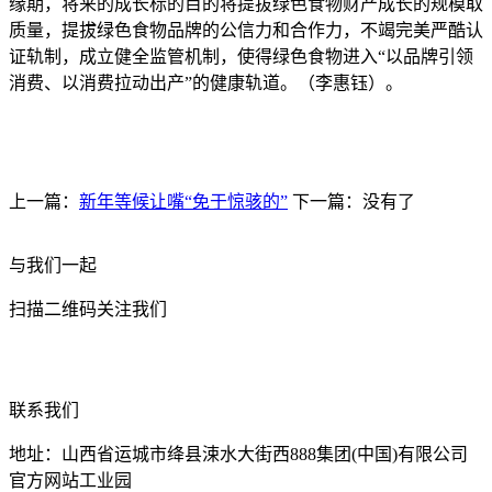
缘期，将来的成长标的目的将提拔绿色食物财产成长的规模取
质量，提拔绿色食物品牌的公信力和合作力，不竭完美严酷认
证轨制，成立健全监管机制，使得绿色食物进入“以品牌引领
消费、以消费拉动出产”的健康轨道。（李惠钰）。
上一篇：
新年等候让嘴“免于惊骇的”
下一篇：没有了
与我们一起
扫描二维码关注我们
联系我们
地址：山西省运城市绛县涑水大街西888集团(中国)有限公司
官方网站工业园