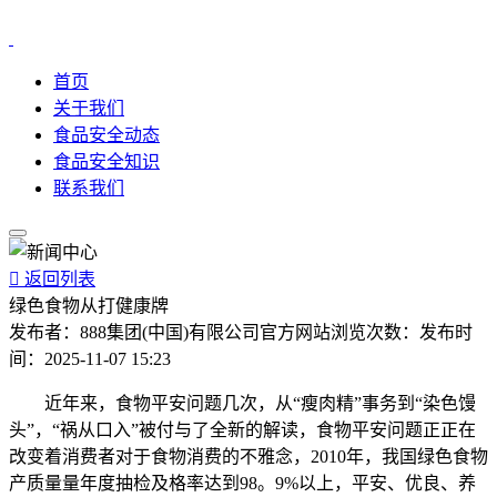
首页
关于我们
食品安全动态
食品安全知识
联系我们

返回列表
绿色食物从打健康牌
发布者：
888集团(中国)有限公司官方网站
浏览次数：
发布时
间：
2025-11-07 15:23
近年来，食物平安问题几次，从“瘦肉精”事务到“染色馒
头”，“祸从口入”被付与了全新的解读，食物平安问题正正在
改变着消费者对于食物消费的不雅念，2010年，我国绿色食物
产质量量年度抽检及格率达到98。9%以上，平安、优良、养