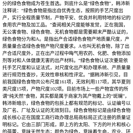
分的绿色食物成为苍生首选。到底什么是“绿色食物”，韩沛新
注释说：“绿色食物是指出自优秀生态，按照的手艺尺度出
产，实行全程质量节制，产物平安、优良并利用特地的标记的
食用农产物及加工品。”查阅相关尺度能够发觉，正在我国，
无公害食物、绿色食物、无机食物都是需要颠末严酷认证的，
绿色食物分为和A。是指出产合适绿色食物产地质量尺度，产
质量量合适绿色食物产物尺度要求。A也叫无机食物，除了出
产合适尺度外，正在出产过程中晦气用农药、化肥、食物添加
剂等对和人体健康无害的出产材料。“绿色食物认证次要是依
托手艺尺度和认证法式，对尺度化出产和办理系统、产质量量
进行规范性查抄，无效性审核和性评定。”据韩沛新引见，目
前我国绿色食物共公布尺度161项，无效利用117项，其华夏则
类尺度15项，产物尺度102项。目前市场上一些产物宣传的所
谓“纯天然”食物，其实都是属于商家为其产物戴上的“斑斓”，
韩沛新暗示，绿色食物的包拆上都有规范的标记、认证编号以
及厂名、厂址及认证的无效刻日。绿色食物标记是由绿色食物
成长核心正在国度工商行政办理总局商标局正式注册的质量证
明标记。它由三部门形成，即上方的太阳、下方的叶片和核心
的蓓蕾，意味天然生态；颜色为绿色，意味着生命，农业、环